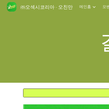
㈜오섹시코리아 - 오친만
메인홈
모
Sk